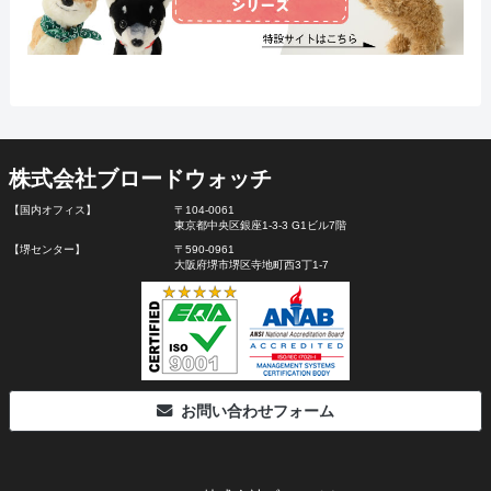
株式会社ブロードウォッチ
【国内オフィス】
〒104-0061
東京都中央区銀座1-3-3 G1ビル7階
【堺センター】
〒590-0961
大阪府堺市堺区寺地町西3丁1-7
お問い合わせフォーム