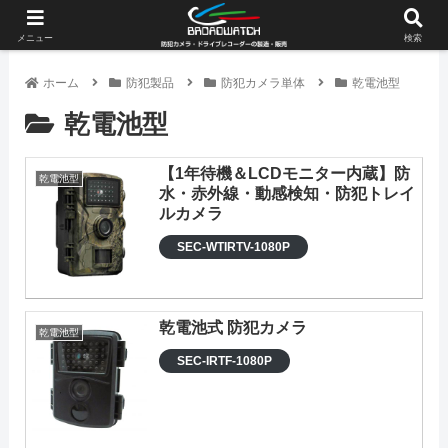
メニュー
検索
ホーム
防犯製品
防犯カメラ単体
乾電池型
乾電池型
【1年待機＆LCDモニター内蔵】防
乾電池型
水・赤外線・動感検知・防犯トレイ
ルカメラ
SEC-WTIRTV-1080P
乾電池式 防犯カメラ
乾電池型
SEC-IRTF-1080P