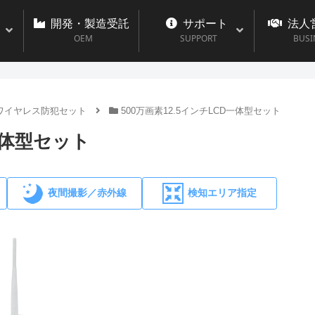
開発・製造受託
サポート
法人
OEM
SUPPORT
BUSI
ワイヤレス防犯セット
500万画素12.5インチLCD一体型セット
D一体型セット
夜間撮影／赤外線
検知エリア指定