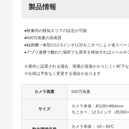
製品情報
●映像内の検知エリアの設定が可能
●500万画素の高画質
●録画機一体型の12.5インチLCDモニターにより省スペ
●アプリ連携で離れた場所でも異常を検知すればメールや
※屋外に設置される場合、雨風が直接かかりにくい軒下な
※仕様は予告なく変更する場合があります
カメラ画素
500万画素
カメラ本体：約100×Φ64mm
サイズ
モニター：12.5インチ（約300×
カメラ本体：-10～50℃