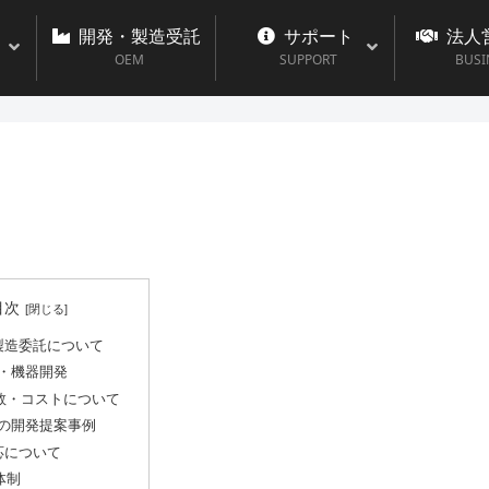
開発・製造受託
サポート
法人
OEM
SUPPORT
BUSI
目次
製造委託について
M・機器開発
数・コストについて
Mの開発提案事例
応について
体制