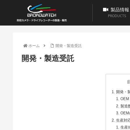
製品情報
PRODUCTS
ホーム
開発・製造受託
開発・製造受託
開発・
OE
製造
OE
生産対
生産