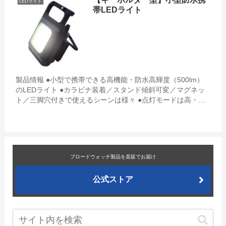
LEDライト
帯LEDライト
製品情報 ●小型で携帯できる高機能・防水高輝度（500lm）
のLEDライト ●カラビナ装着／スタンド傾斜可変／マグネッ
ト／三脚穴付きで使えるシーンは様々 ●点灯モードは高・
中・点滅・強（長押し）の4種類 ●USB充電で4～6時間使...
ブロードウォッチ製品を直販でお届け
公式ストア