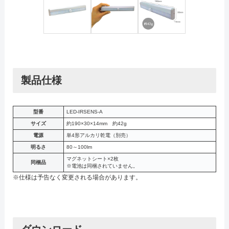
製品仕様
型番
LED-IRSENS-A
サイズ
約190×30×14mm 約42g
電源
単4形アルカリ乾電（別売）
明るさ
80～100lm
マグネットシート×2枚
同梱品
※電池は同梱されていません。
※仕様は予告なく変更される場合があります。