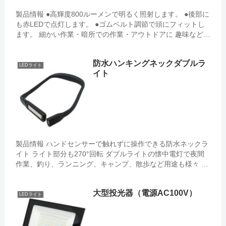
製品情報 ●高輝度800ルーメンで明るく照射します。 ●後部に
も赤LEDで点灯します。 ●ゴムベルト調節で頭にフィットし
ます。 細かい作業・暗所での作業・アウトドアに 趣味などで
細かい作業する際に手元を照らしたり、...
防水ハンキングネックダブルラ
LEDライト
イト
製品情報 ハンドセンサーで触れずに操作できる防水ネックラ
イト ライト部分も270°回転 ダブルライトの懐中電灯で夜間
作業、釣り、ランニング、キャンプ、散歩など用途も様々 ●2
種類のライトを搭載しており、使用場面によって使い分け
が...
大型投光器（電源AC100V）
LEDライト