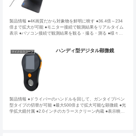
製品情報 ●4K画質だから対象物を鮮明に映す ●36.4倍～234
倍まで拡大が可能 ●モニター接続で観測結果をリアルタイム
表示 ●パソコン接続で観測結果を観る・撮る・測る ●様々な
機能で多角形面積測定・角度測定・円弧測定など複雑な...
ハンディ型デジタル顕微鏡
マイクロスコープ
製品情報 ●ドライバーのハンドルを回して、ガンタイプ/ペン
型タイプの切替が可能 ●最大500倍まで拡大可能な顕微鏡 ●光
学拡大鏡付属 ●2.0インチのカラースクリーン内蔵 ●表示映像
の静止画や動画撮影が可能 ●持ち運びに便利 ...