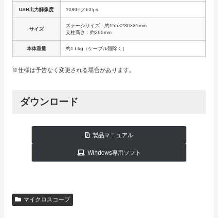
USB出力解像度
1080P／60fps
ステージサイズ：約155×230×25mm
サイズ
支柱高さ：約290mm
本体重量
約1.6kg（ケーブル類除く）
※仕様は予告なく変更される場合があります。
ダウンロード
製品マニュアル
Windows専用ソフト
マイクロスコープ