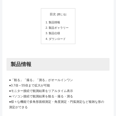
目次
製品情報
製品ギャラリー
製品仕様
ダウンロード
製品情報
●「観る」「撮る」「測る」がオールインワン
●3.7倍～55倍まで拡大が可能
●モニター接続で観測結果をリアルタイム表示
●パソコン接続で観測結果を観る・撮る・測る
●様々な機能で多角形面積測定・角度測定・円弧測定など複雑な形の
測定ができる