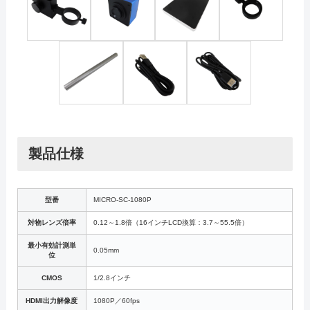
製品仕様
型番
MICRO-SC-1080P
対物レンズ倍率
0.12～1.8倍（16インチLCD換算：3.7～55.5倍）
最小有効計測単
0.05mm
位
CMOS
1/2.8インチ
HDMI出力解像度
1080P／60fps