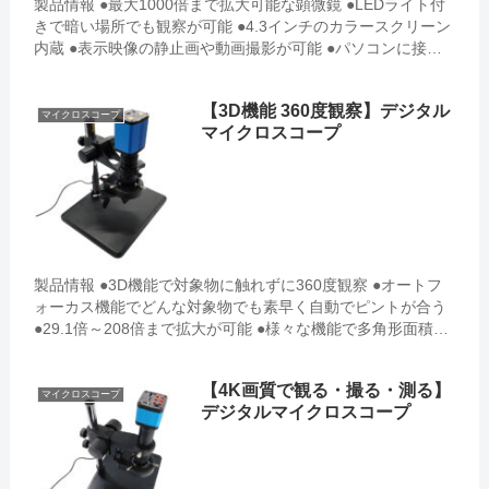
製品情報 ●最大1000倍まで拡大可能な顕微鏡 ●LEDライト付
きで暗い場所でも観察が可能 ●4.3インチのカラースクリーン
内蔵 ●表示映像の静止画や動画撮影が可能 ●パソコンに接続
して操作が可能 ...
【3D機能 360度観察】デジタル
マイクロスコープ
マイクロスコープ
製品情報 ●3D機能で対象物に触れずに360度観察 ●オートフ
ォーカス機能でどんな対象物でも素早く自動でピントが合う
●29.1倍～208倍まで拡大が可能 ●様々な機能で多角形面積測
定・角度測定・円弧測定など複雑な形の測定ができる...
【4K画質で観る・撮る・測る】
マイクロスコープ
デジタルマイクロスコープ