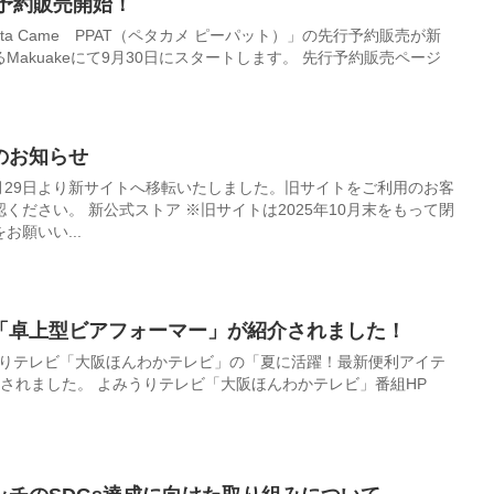
行予約販売開始！
eta Came PPAT（ペタカメ ピーパット）」の先行予約販売が新
しいモノや体験を応援購入するMakuakeにて9月30日にスタートします。 先行予約販売ページ
のお知らせ
9月29日より新サイトへ移転いたしました。旧サイトをご利用のお客
2025年10月末をもって閉
願いい...
「卓上型ビアフォーマー」が紹介されました！
みうりテレビ「大阪ほんわかテレビ」の「夏に活躍！最新便利アイテ
ムBest7」のコーナー内で紹介されました。 よみうりテレビ「大阪ほんわかテレビ」番組HP