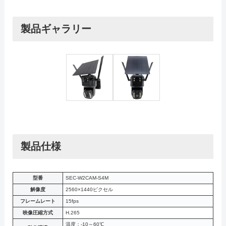
製品ギャラリー
製品仕様
型番
SEC-W2CAM-S4M
解像度
2560×1440ピクセル
フレームレート
15fps
映像圧縮方式
H.265
温度：-10～60℃