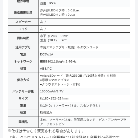
動作環境
湿度：95％
赤外線LEDオフ時：0.01Lux
最低撮影照度
赤外線LEDオン時：0Lux
スピーカー
あり
マイク
あり
水平（PAN）：355°
回転範囲
垂直（TILT）：90°
適用アプリ
専用スマホアプリ（無償）をダウンロード
電源
DC5V/1A
ネットワーク
IEEE802.11b/g/n 2.4GHz
材質
ABS/PC
●microSDカード（最大256GB／V10以上推奨）※別売
保存方式
●専用スマホアプリ内
●クラウドストレージ（有料）
バッテリー容量
10000mAh/3.7V
サイズ
約185×152×214mm
重量
約1040g（ソーラーパネル、スタンド含む）
技適
取得済み
本体、ソーラーパネル、設置用スタンド、ビス・アンカープラ
同梱品
グ、リセットピン
※仕様は予告なく変更される場合があります。
（注） クラウドストレージ利用時には別途登録と利用料が必要です。