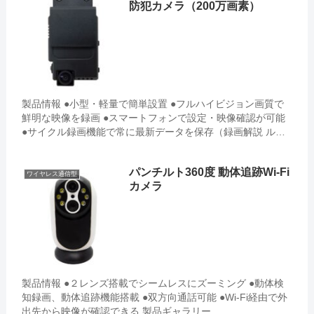
防犯カメラ（200万画素）
製品情報 ●小型・軽量で簡単設置 ●フルハイビジョン画質で
鮮明な映像を録画 ●スマートフォンで設定・映像確認が可能
●サイクル録画機能で常に最新データを保存（録画解説 ルー
プ録画／サイクル録画） ...
パンチルト360度 動体追跡Wi-Fi
ワイヤレス通信型
カメラ
製品情報 ●２レンズ搭載でシームレスにズーミング ●動体検
知録画、動体追跡機能搭載 ●双方向通話可能 ●Wi-Fi経由で外
出先から映像が確認できる 製品ギャラリー ...