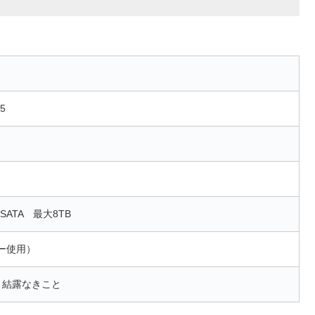
5
ATA 最大8TB
ター使用）
、結露なきこと