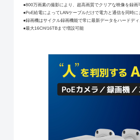
●800万画素の撮影により、超高画質でクリアな映像を録画
●PoE給電によってLANケーブルだけで電力と通信を同時
●録画機はサイクル録画機能で常に最新データをハードディ
●最大16CH/16TBまで増設可能