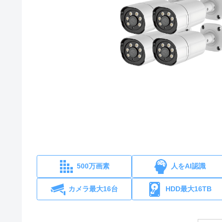
500万画素
人をAI認識
カメラ最大16台
HDD最大16TB