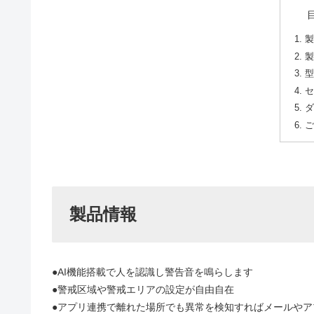
製
製
型
セ
ダ
ご
製品情報
●AI機能搭載で人を認識し警告音を鳴らします
●警戒区域や警戒エリアの設定が自由自在
●アプリ連携で離れた場所でも異常を検知すればメールやア