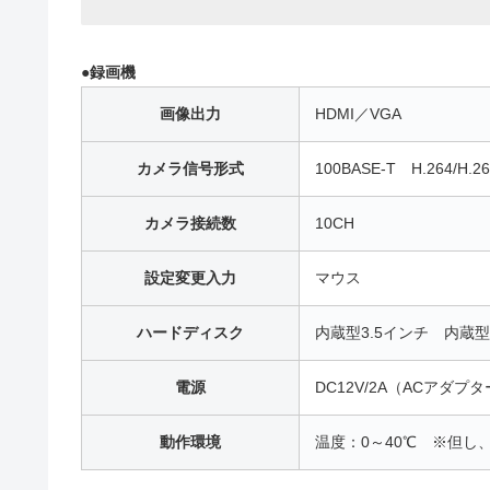
●録画機
画像出力
HDMI／VGA
カメラ信号形式
100BASE-T H.264/H.26
カメラ接続数
10CH
設定変更入力
マウス
ハードディスク
内蔵型3.5インチ 内蔵型S
電源
DC12V/2A（ACアダプ
動作環境
温度：0～40℃ ※但し