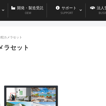
開発・製造受託
サポート
法人
OEM
SUPPORT
BUSI
 防犯カメラセット
カメラセット