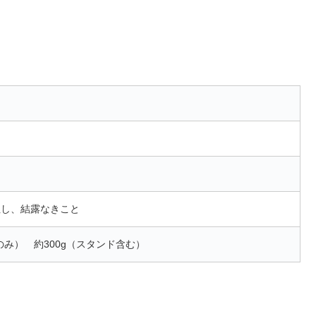
※但し、結露なきこと
本体のみ） 約300g（スタンド含む）