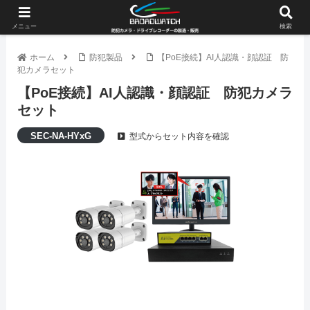
メニュー
検索
ホーム
防犯製品
【PoE接続】AI人認識・顔認証 防
犯カメラセット
【PoE接続】AI人認識・顔認証 防犯カメラ
セット
SEC-NA-HYxG
型式からセット内容を確認