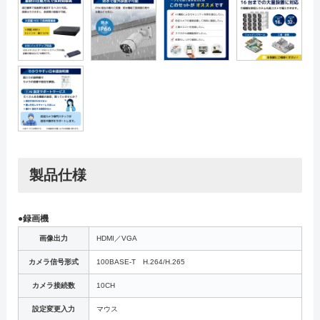
製品仕様
●録画機
画像出力
HDMI／VGA
カメラ信号形式
100BASE-T H.264/H.265
カメラ接続数
10CH
設定変更入力
マウス