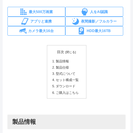
最大500万画素
人をAI認識
アプリと連携
夜間撮影／フルカラー
カメラ最大16台
HDD最大16TB
目次
製品情報
製品仕様
型式について
セット構成一覧
ダウンロード
ご購入はこちら
製品情報