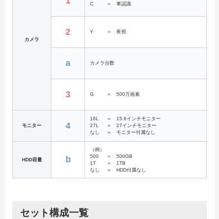
1
C
＝
車認識
2
Y
＝
夜視
カメラ
a
カメラ台数
3
G
＝
500万画素
16L
＝
15.6インチモニター
4
モニター
27L
＝
27インチモニター
なし
＝
モニター付属なし
（例）
500
＝
500GB
b
HDD容量
1T
＝
1TB
なし
＝
HDD付属なし
セット構成一覧