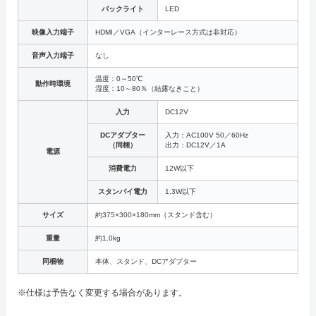
バックライト
LED
映像入力端子
HDMI／VGA（インターレース方式は非対応）
音声入力端子
なし
温度：0～50℃
動作時環境
湿度：10～80％（結露なきこと）
入力
DC12V
DCアダプター
入力：AC100V 50／60Hz
（同梱）
出力：DC12V／1A
電源
消費電力
12W以下
スタンバイ電力
1.3W以下
サイズ
約375×300×180mm（スタンド含む）
重量
約1.0kg
同梱物
本体、スタンド、DCアダプター
※仕様は予告なく変更する場合があります。