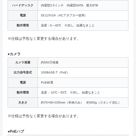
ハードディスク
内蔵型3.5インチ 内蔵型SATA 最大8TB
電源
DC12V/2A（ACアダプター使用）
動作環境
温度：0～40℃ ※但し、結露なきこと
※仕様は予告なく変更する場合があります。
●カメラ
カメラ画素
約500万画素
出力信号形式
100BASE-T（PoE）
電源
PoE給電
動作環境
温度：-10℃～50℃ ※但し、結露なきこと
大きさ
約70×60×105mm（本体のみ） 約300g（スタンド含む）
※仕様は予告なく変更する場合があります。
●PoEハブ