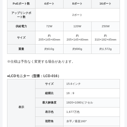
PoEポート数
4ポート
8ポート
16ポート
アップリンクポ
2ポート
ート数
供給電力
72W
120W
250W
約
約
約
サイズ
205×145×40mm
205×145×40mm
310×182×45mm
重量
約610g
約690g
約1,572g
※仕様は予告なく変更する場合があります。
●LCDモニター（型番：LCD-016）
サイズ
15.6インチ
縦横比
16：9
最大解像度
1920×1080ピクセル
表示
表示色
1,677万色
視野角
水平／垂直160°