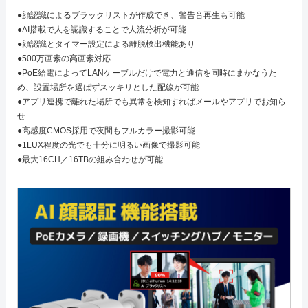
●顔認識によるブラックリストが作成でき、警告音再生も可能
●AI搭載で人を認識することで人流分析が可能
●顔認識とタイマー設定による離脱検出機能あり
●500万画素の高画素対応
●PoE給電によってLANケーブルだけで電力と通信を同時にまかなうた
め、設置場所を選ばずスッキリとした配線が可能
●アプリ連携で離れた場所でも異常を検知すればメールやアプリでお知ら
せ
●高感度CMOS採用で夜間もフルカラー撮影可能
●1LUX程度の光でも十分に明るい画像で撮影可能
●最大16CH／16TBの組み合わせが可能