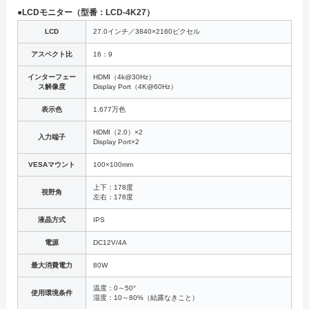
●LCDモニター（型番：LCD-4K27）
LCD
27.0インチ／3840×2160ピクセル
アスペクト比
16：9
インターフェー
HDMI（4k@30Hz）
ス解像度
Display Port（4K@60Hz）
表示色
1,677万色
HDMI（2.0）×2
入力端子
Display Port×2
VESAマウント
100×100mm
上下：178度
視野角
左右：178度
液晶方式
IPS
電源
DC12V/4A
最大消費電力
80W
温度：0～50°
使用環境条件
湿度：10～80%（結露なきこと）