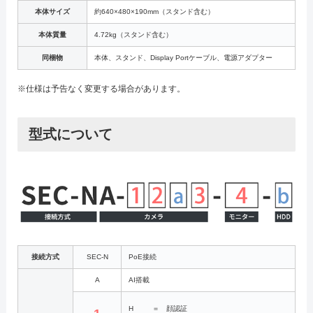
本体サイズ
約640×480×190mm（スタンド含む）
本体質量
4.72kg（スタンド含む）
同梱物
本体、スタンド、Display Portケーブル、電源アダプター
※仕様は予告なく変更する場合があります。
型式について
接続方式
SEC-N
PoE接続
A
AI搭載
H
＝
顔認証