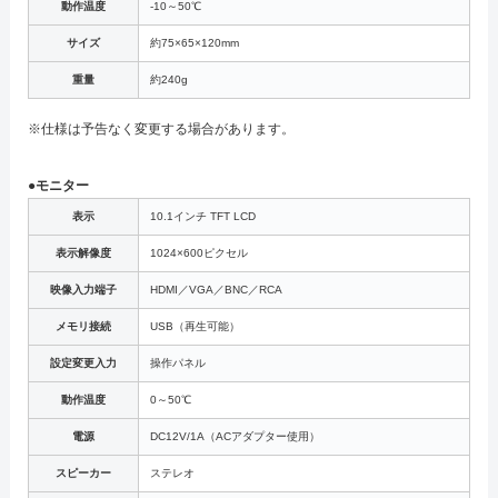
動作温度
-10～50℃
サイズ
約75×65×120mm
重量
約240g
※仕様は予告なく変更する場合があります。
●モニター
表示
10.1インチ TFT LCD
表示解像度
1024×600ピクセル
映像入力端子
HDMI／VGA／BNC／RCA
メモリ接続
USB（再生可能）
設定変更入力
操作パネル
動作温度
0～50℃
電源
DC12V/1A（ACアダプター使用）
スピーカー
ステレオ