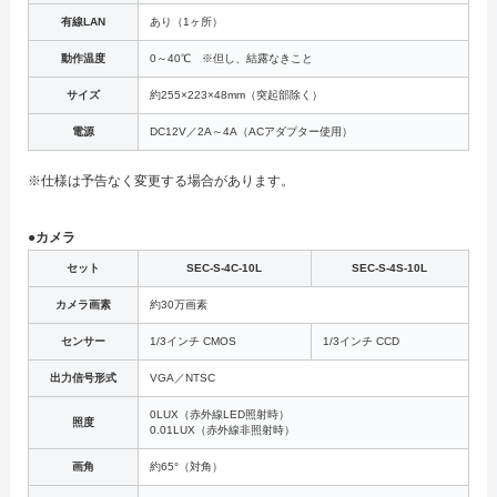
有線LAN
あり（1ヶ所）
動作温度
0～40℃ ※但し、結露なきこと
サイズ
約255×223×48mm（突起部除く）
電源
DC12V／2A～4A（ACアダプター使用）
※仕様は予告なく変更する場合があります。
●カメラ
セット
SEC-S-4C-10L
SEC-S-4S-10L
カメラ画素
約30万画素
センサー
1/3インチ CMOS
1/3インチ CCD
出力信号形式
VGA／NTSC
0LUX（赤外線LED照射時）
照度
0.01LUX（赤外線非照射時）
画角
約65°（対角）