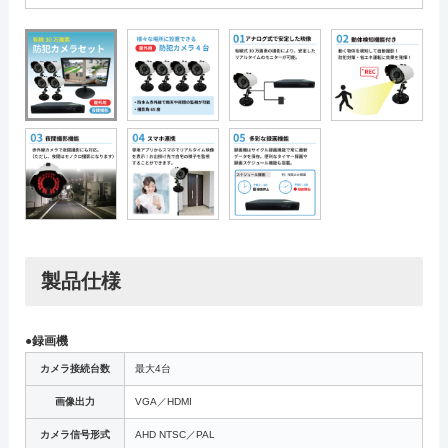
製品仕様
●録画機
カメラ接続台数
最大4台
画像出力
VGA／HDMI
カメラ信号形式
AHD NTSC／PAL