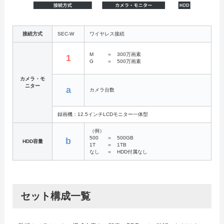
接続方式
SEC-W
ワイヤレス接続
M
＝
300万画素
1
G
＝
500万画素
カメラ・モ
ニター
a
カメラ台数
録画機：12.5インチLCDモニター一体型
（例）
500
＝
500GB
b
HDD容量
1T
＝
1TB
なし
＝
HDD付属なし
セット構成一覧