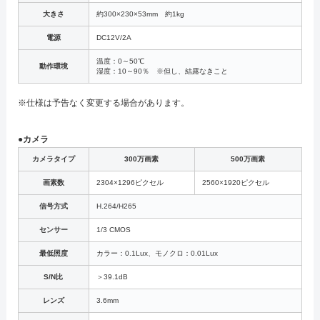
大きさ
約300×230×53mm 約1kg
電源
DC12V/2A
温度：0～50℃
動作環境
湿度：10～90％ ※但し、結露なきこと
※仕様は予告なく変更する場合があります。
●カメラ
カメラタイプ
300万画素
500万画素
画素数
2304×1296ピクセル
2560×1920ピクセル
信号方式
H.264/H265
センサー
1/3 CMOS
最低照度
カラー：0.1Lux、モノクロ：0.01Lux
S/N比
＞39.1dB
レンズ
3.6mm