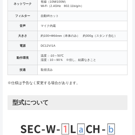
有線（10M/100M）
ネットワーク
Wi-Fi（2.4GHz 802.11b/g/n）
フィルター
自動IRカット
音声
マイク内蔵
大きさ
約100×Φ64mm（本体のみ） 約300g（スタンド含む）
電源
DC12V/1A
温度：-10～50℃
動作環境
湿度：10～90％ ※但し、結露なきこと
技適
取得済み
※仕様は予告なく変更する場合があります。
型式について