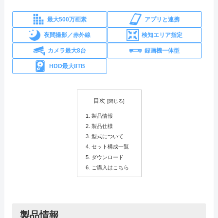
最大500万画素
アプリと連携
夜間撮影／赤外線
検知エリア指定
カメラ最大8台
録画機一体型
HDD最大8TB
目次
製品情報
製品仕様
型式について
セット構成一覧
ダウンロード
ご購入はこちら
製品情報