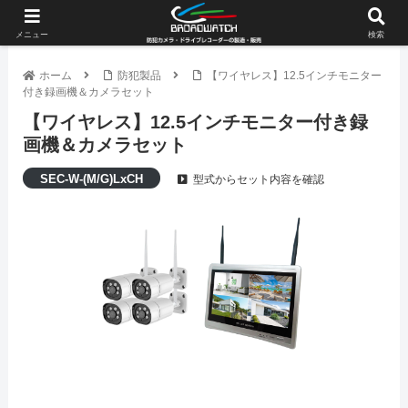
メニュー
検索
ホーム
防犯製品
【ワイヤレス】12.5インチモニター
付き録画機＆カメラセット
【ワイヤレス】12.5インチモニター付き録
画機＆カメラセット
SEC-W-(M/G)LxCH
型式からセット内容を確認