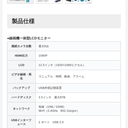
製品仕様
●録画機一体型LCDモニター
接続カメラ台数
最大8台
HDMI出力
1080P
LCD
12.5インチ（1920×1080ピクセル）
ビデオ録画・再
マニュアル、時間、動体、アラーム
生
バックアップ
USB外部記憶装置
ハードディスク
3.5インチ 最大8TB
有線（10M／100M）
ネットワーク
Wi-Fi（2.4GHz 802.11b/g/n）
USBインターフ
2 ポート USB 2.0
ェース