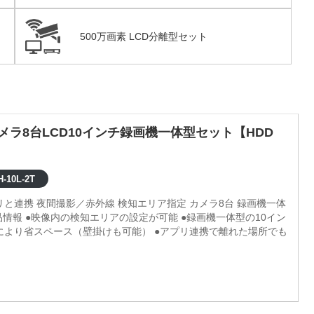
500万画素 LCD分離型セット
カメラ8台LCD10インチ録画機一体型セット【HDD
-10L-2T
プリと連携 夜間撮影／赤外線 検知エリア指定 カメラ8台 録画機一体
ーにより省スペース（壁掛けも可能） ●アプリ連携で離れた場所でも