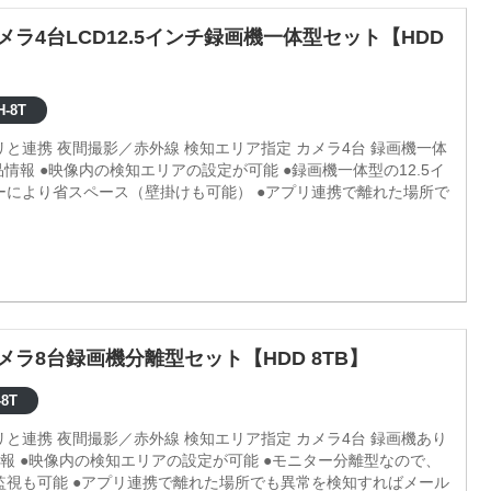
メラ4台LCD12.5インチ録画機一体型セット【HDD
H-8T
プリと連携 夜間撮影／赤外線 検知エリア指定 カメラ4台 録画機一体
ターにより省スペース（壁掛けも可能） ●アプリ連携で離れた場所で
カメラ8台録画機分離型セット【HDD 8TB】
8T
プリと連携 夜間撮影／赤外線 検知エリア指定 カメラ4台 録画機あり
監視も可能 ●アプリ連携で離れた場所でも異常を検知すればメール