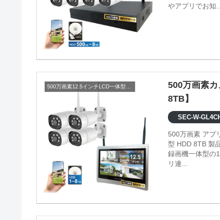
やアプリでお知..
500万画素カ
500万画素12.5インチLCD一体型セット
8TB】
SEC-W-GL4CH
500万画素 ア
型 HDD 8TB 製品情報 ●映像内の検知エリアの設定が可能 ●500万画素の高画質 ●
録画機一体型の1
リ連...