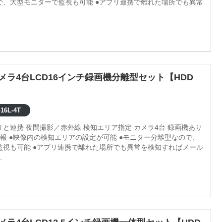
で、大型モニターで監視も可能 ●アプリ連携で離れた場所でも異常
カメラ4台LCD16インチ録画機分離型セット【HDD
16L-4T
プリと連携 夜間撮影／赤外線 検知エリア指定 カメラ4台 録画機あり
監視も可能 ●アプリ連携で離れた場所でも異常を検知すればメール
.