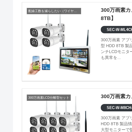
300万画素カ
配線工数を減らしたい（ワイヤレス）
8TB】
SEC-W-ML4C
300万画素 ア
型 HDD 8TB 製品情報 ●映像内の検知エリアの設定が可能 ●録画機一体型の12.5イ
ンチLCDモニ
も異常を...
300万画素
300万画素LCD分離型セット
SEC-W-M8CH-
300万画素 ア
HDD 8TB 製品情報 ●映像内の検知エリアの設定が可能 ●モニター分離型なので、
大型モニターで