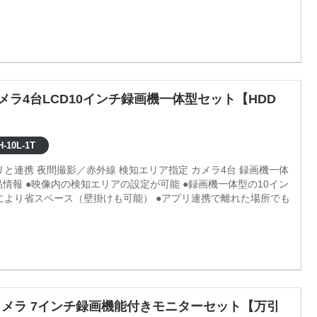
カメラ4台LCD10インチ録画機一体型セット【HDD
-10L-1T
プリと連携 夜間撮影／赤外線 検知エリア指定 カメラ4台 録画機一体
ーにより省スペース（壁掛けも可能） ●アプリ連携で離れた場所でも
メラ 7インチ録画機能付きモニターセット【万引