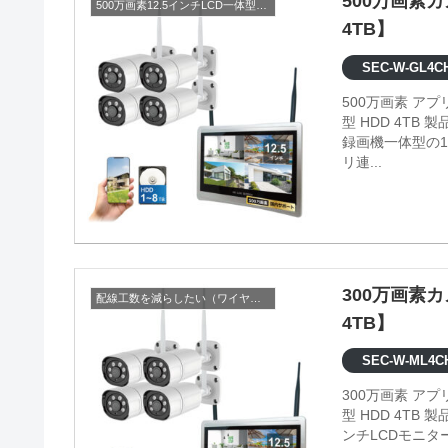
500万画素カ
500万画素12.5インチLCD一体型セット
4TB】
SEC-W-GL4CH
500万画素 ア
型 HDD 4TB 製品情報 ●映像内の検知エリアの設定が可能 ●500万画素の高画質 ●
録画機一体型の1
リ連...
300万画素カ
配線工数を減らしたい（ワイヤレス）
4TB】
SEC-W-ML4C
300万画素 ア
型 HDD 4TB 製品情報 ●映像内の検知エリアの設定が可能 ●録画機一体型の12.5イ
ンチLCDモニ