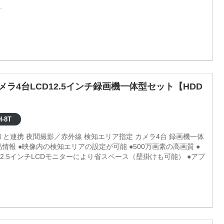
.
メラ4台LCD12.5インチ録画機一体型セット【HDD
-8T
プリと連携 夜間撮影／赤外線 検知エリア指定 カメラ4台 録画機一体
2.5インチLCDモニターにより省スペース（壁掛けも可能） ●アプ