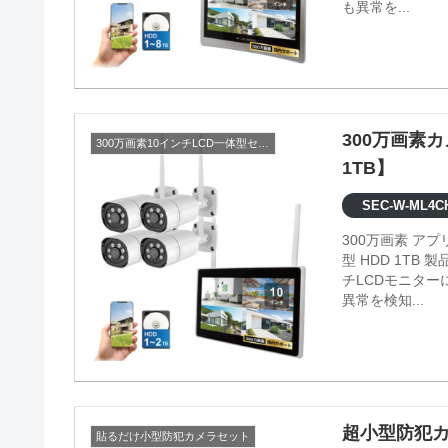
も異常を...
300万画素
300万画素10インチLCD一体型セット
1TB】
SEC-W-ML4CH
300万画素 ア
型 HDD 1TB 製品情報 ●映像内の検知エリアの設定が可能 ●録画機一体型の10イン
チLCDモニタ
異常を検知...
超小型防犯カ
貼るだけ小型防犯カメラセット