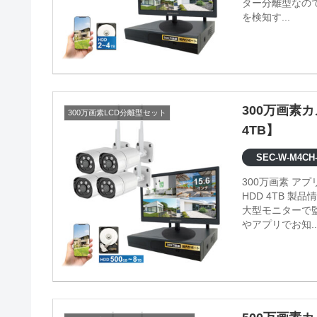
ター分離型なの
を検知す...
300万画素
300万画素LCD分離型セット
4TB】
SEC-W-M4CH-
300万画素 ア
HDD 4TB 製品情報 ●映像内の検知エリアの設定が可能 ●モニター分離型なので、
大型モニターで
やアプリでお知..