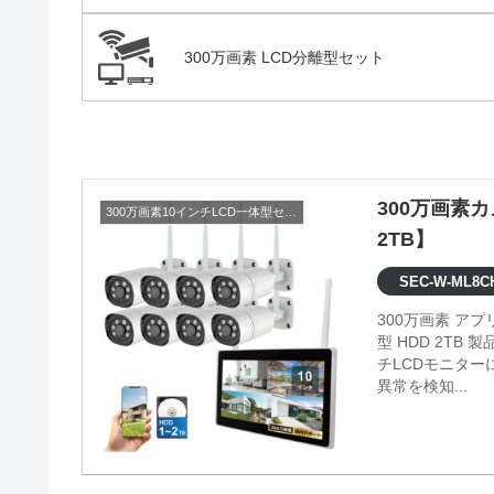
300万画素 LCD分離型セット
300万画素
300万画素10インチLCD一体型セット
2TB】
SEC-W-ML8CH
300万画素 ア
型 HDD 2TB 製品情報 ●映像内の検知エリアの設定が可能 ●録画機一体型の10イン
チLCDモニタ
異常を検知...